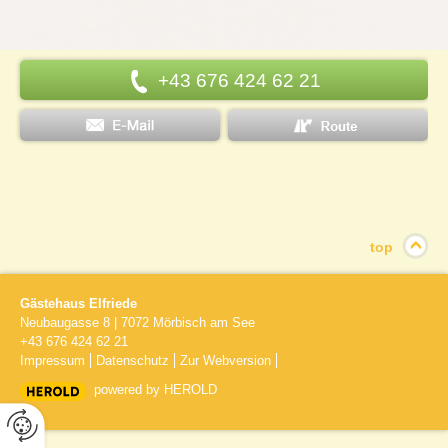
+43 676 424 62 21
top
Gästehaus Elfriede
Neubaugasse 8
|
7072
Mörbisch am See
+43 676 424 62 21
Impressum
Datenschutz
Zur Webversion
powered by HEROLD